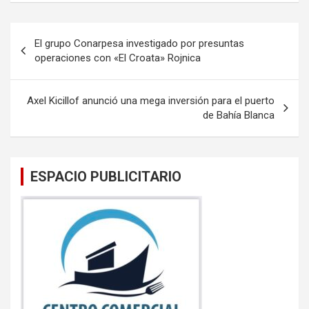
ce
tt
ail
at
b
er
s
Navegación
El grupo Conarpesa investigado por presuntas
o
A
de
operaciones con «El Croata» Rojnica
o
p
entradas
k
p
Axel Kicillof anunció una mega inversión para el puerto
de Bahía Blanca
ESPACIO PUBLICITARIO