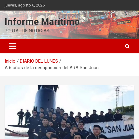
Saltar
jueves, agosto 6, 2026
al
contenido
Informe Marítimo
PORTAL DE NOTICIAS
Inicio
DIARIO DEL LUNES
A 6 años de la desaparición del ARA San Juan