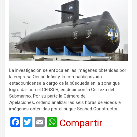
La investigación se enfoca en las imágenes obtenidas por
la empresa Ocean Infinity, la compañía privada
estadounidense a cargo de la búsqueda en la zona que
logró dar con el CERSUB, es decir con la Certeza del
Submarino. Por su parte la Cámara de
Apelaciones,
ordenó analizar las seis horas de videos e
imágenes obtenidas por el buque Seabed Constructor.
F
T
E
W
Compartir
a
wi
m
h