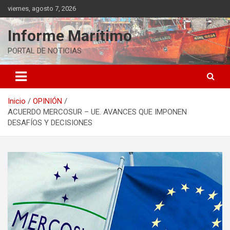
Saltar
viernes, agosto 7, 2026
al
contenido
Informe Marítimo
PORTAL DE NOTICIAS
Inicio
OPINIÓN
ACUERDO MERCOSUR – UE. AVANCES QUE IMPONEN
DESAFÍOS Y DECISIONES