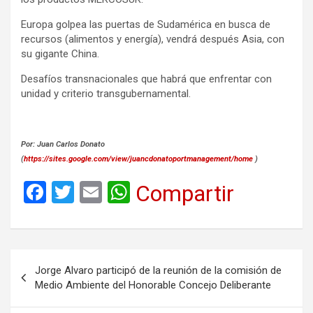
Europa golpea las puertas de Sudamérica en busca de
recursos (alimentos y energía), vendrá después Asia, con
su gigante China.
Desafíos transnacionales que habrá que enfrentar con
unidad y criterio transgubernamental.
Por: Juan Carlos Donato
(
https://sites.google.com/view/juancdonatoportmanagement/home
)
F
T
E
W
Compartir
a
wi
m
h
ce
tt
ail
at
b
er
s
Navegación
Jorge Alvaro participó de la reunión de la comisión de
o
A
de
Medio Ambiente del Honorable Concejo Deliberante
o
p
entradas