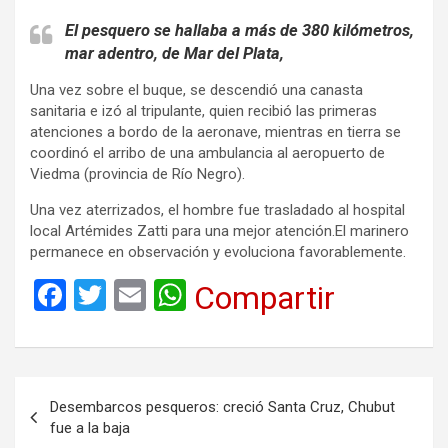
El pesquero se hallaba a más de 380 kilómetros,
mar adentro, de Mar del Plata,
Una vez sobre el buque, se descendió una canasta
sanitaria e izó al tripulante, quien recibió las primeras
atenciones a bordo de la aeronave, mientras en tierra se
coordinó el arribo de una ambulancia al aeropuerto de
Viedma (provincia de Río Negro).
Una vez aterrizados, el hombre fue trasladado al hospital
local Artémides Zatti para una mejor atención.El marinero
permanece en observación y evoluciona favorablemente.
F
T
E
W
Compartir
a
wi
m
h
ce
tt
ail
at
b
er
s
Navegación
Desembarcos pesqueros: creció Santa Cruz, Chubut
o
A
de
fue a la baja