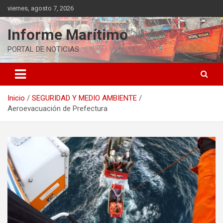
Saltar
viernes, agosto 7, 2026
al
contenido
Informe Marítimo
PORTAL DE NOTICIAS
Inicio
SEGURIDAD Y MEDIO AMBIENTE
Aeroevacuación de Prefectura