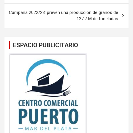
o
p
entradas
k
p
Campaña 2022/23: prevén una producción de granos de
127,7 M de toneladas
ESPACIO PUBLICITARIO