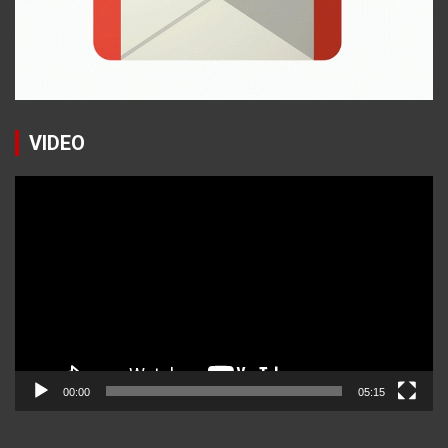
VIDEO
Reproductor
de
vídeo
00:00
05:15