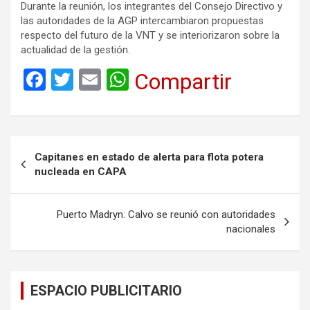
Durante la reunión, los integrantes del Consejo Directivo y
las autoridades de la AGP intercambiaron propuestas
respecto del futuro de la VNT y se interiorizaron sobre la
actualidad de la gestión.
F
T
E
W
Compartir
a
wi
m
h
ce
tt
ail
at
b
er
s
Navegación
Capitanes en estado de alerta para flota potera
o
A
de
nucleada en CAPA
o
p
entradas
k
p
Puerto Madryn: Calvo se reunió con autoridades
nacionales
ESPACIO PUBLICITARIO