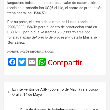
langostino indican que mientras el valor de exportación
ronda en promedio los US$6 el kilo, el costo de producción
trepa hasta los US$6,50.
Por su parte, el precio de la merluza Hubbsi ronda los
2900/3000 US$/Tn pero el costo de producción está en
US$3200, por lo que
«estamos 250/300 dólares por
tonelada abajo del precio de procesar»
, detalla
Mariano
González
.
Fuente: Forbesargentina.com
F
T
E
W
Compartir
a
wi
m
h
ce
tt
ail
at
b
er
s
Navegación
Ex interventor de AGP (gobierno de Macri) va a Juicio
o
A
de
Oral el 14 de Mayo
o
p
entradas
k
p
Paro de Aduana: trabajadores exigen aumento y