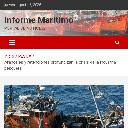
Saltar
jueves, agosto 6, 2026
al
contenido
Informe Marítimo
PORTAL DE NOTICIAS
Inicio
PESCA
Aranceles y retenciones profundizan la crisis de la industria
pesquera