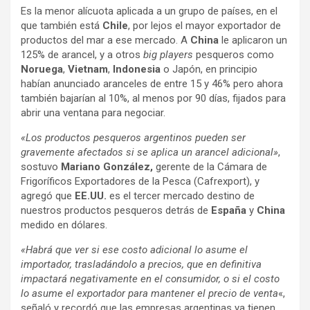
Es la menor alícuota aplicada a un grupo de países, en el
que también está
Chile
, por lejos el mayor exportador de
productos del mar a ese mercado. A
China
le aplicaron un
125% de arancel, y a otros
big players
pesqueros como
Noruega
,
Vietnam
,
Indonesia
o Japón, en principio
habían anunciado aranceles de entre 15 y 46% pero ahora
también bajarían al 10%, al menos por 90 días, fijados para
abrir una ventana para negociar.
«Los productos pesqueros argentinos pueden ser
gravemente afectados si se aplica un arancel adicional»
,
sostuvo
Mariano González,
gerente de la Cámara de
Frigoríficos Exportadores de la Pesca (Cafrexport), y
agregó que
EE.UU.
es el tercer mercado destino de
nuestros productos pesqueros detrás de
España
y
China
medido en dólares.
«Habrá que ver si ese costo adicional lo asume el
importador, trasladándolo a precios, que en definitiva
impactará negativamente en el consumidor, o si el costo
lo asume el exportador para mantener el precio de venta
«,
señaló y recordó que las empresas argentinas ya tienen