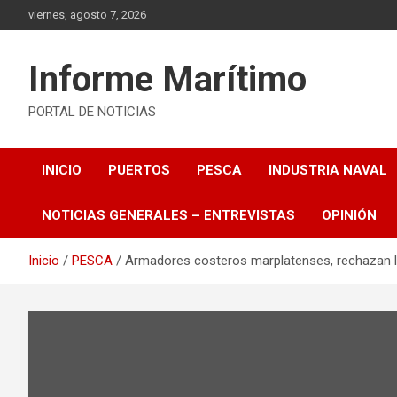
Saltar
viernes, agosto 7, 2026
al
contenido
Informe Marítimo
PORTAL DE NOTICIAS
INICIO
PUERTOS
PESCA
INDUSTRIA NAVAL
NOTICIAS GENERALES – ENTREVISTAS
OPINIÓN
Inicio
PESCA
Armadores costeros marplatenses, rechazan la 