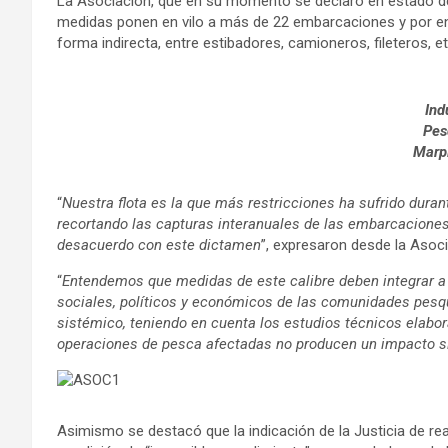
La Asociación, que en su momento se declaró en estado de 
medidas ponen en vilo a más de 22 embarcaciones y por en
forma indirecta, entre estibadores, camioneros, fileteros, e
Ind
Pes
Marp
“
Nuestra flota es la que más restricciones ha sufrido dura
recortando las capturas interanuales de las embarcaciones.
desacuerdo con este dictamen
”, expresaron desde la Asoci
“
Entendemos que medidas de este calibre deben integrar a
sociales, políticos y económicos de las comunidades pesq
sistémico, teniendo en cuenta los estudios técnicos elabo
operaciones de pesca afectadas no producen un impacto si
Asimismo se destacó que la indicación de la Justicia de re