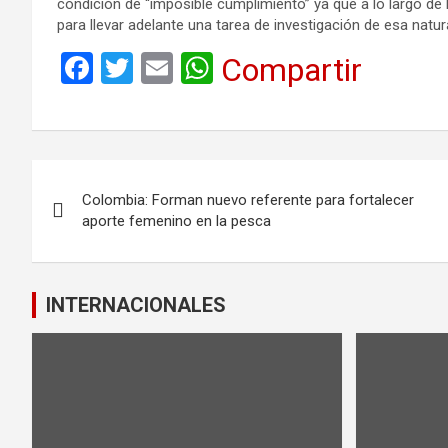
condición de “imposible cumplimiento” ya que a lo largo de
para llevar adelante una tarea de investigación de esa natur
F
T
E
W
Compartir
a
wi
m
h
ce
tt
ail
at
b
er
s
Navegación
o
A
Colombia: Forman nuevo referente para fortalecer
de
o
p
aporte femenino en la pesca
k
p
entradas
INTERNACIONALES