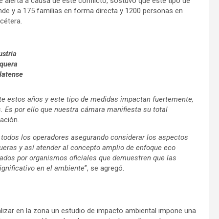
alerta a causa de este conflicto, sostuvo que este tipo de
de y a 175 familias en forma directa y 1200 personas en
tcétera.
ustria
quera
latense
nte estos años y este tipo de medidas impactan fuertemente,
 Es por ello que nuestra cámara manifiesta su total
ación.
 todos los operadores asegurando considerar los aspectos
ueras y así atender al concepto amplio de enfoque eco
rados por organismos oficiales que demuestren que las
gnificativo en el ambiente
”, se agregó.
alizar en la zona un estudio de impacto ambiental impone una