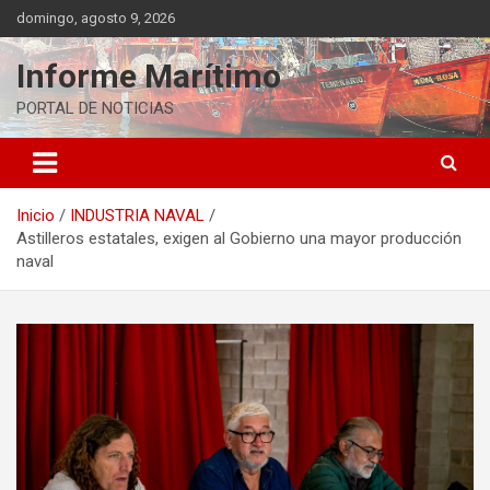
Saltar
domingo, agosto 9, 2026
al
contenido
Informe Marítimo
PORTAL DE NOTICIAS
Inicio
INDUSTRIA NAVAL
Astilleros estatales, exigen al Gobierno una mayor producción
naval