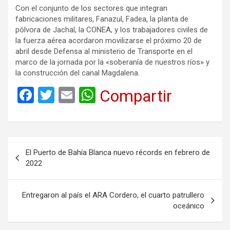
Con el conjunto de los sectores que integran
fabricaciones militares, Fanazul, Fadea, la planta de
pólvora de Jachal, la CONEA, y los trabajadores civiles de
la fuerza aérea acordaron movilizarse el próximo 20 de
abril desde Defensa al ministerio de Transporte en el
marco de la jornada por la «soberanía de nuestros ríos» y
la construcción del canal Magdalena.
F
T
E
W
Compartir
a
wi
m
h
ce
tt
ail
at
b
er
s
Navegación
El Puerto de Bahía Blanca nuevo récords en febrero de
o
A
de
2022
o
p
entradas
k
p
Entregaron al país el ARA Cordero, el cuarto patrullero
oceánico