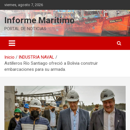
Saltar
viernes, agosto 7, 2026
al
contenido
Informe Marítimo
PORTAL DE NOTICIAS
Inicio
INDUSTRIA NAVAL
Astilleros Río Santiago ofreció a Bolivia construir
embarcaciones para su armada.