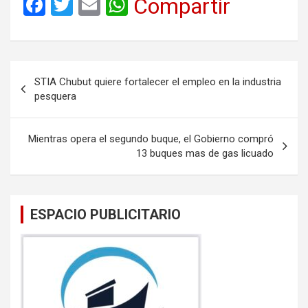
F
T
E
W
Compartir
a
wi
m
h
ce
tt
ail
at
b
er
s
Navegación
STIA Chubut quiere fortalecer el empleo en la industria
o
A
de
pesquera
o
p
entradas
k
p
Mientras opera el segundo buque, el Gobierno compró
13 buques mas de gas licuado
ESPACIO PUBLICITARIO