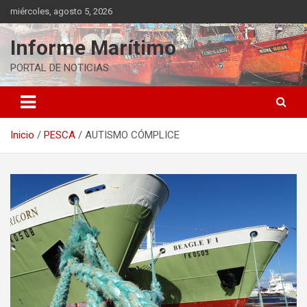
Saltar
miércoles, agosto 5, 2026
al
contenido
Informe Marítimo
PORTAL DE NOTICIAS
Inicio
PESCA
AUTISMO CÓMPLICE