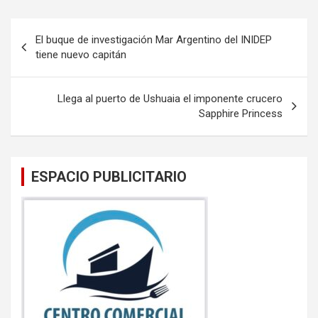
ce
tt
ail
at
b
er
s
Navegación
El buque de investigación Mar Argentino del INIDEP
o
A
de
tiene nuevo capitán
o
p
entradas
k
p
Llega al puerto de Ushuaia el imponente crucero
Sapphire Princess
ESPACIO PUBLICITARIO