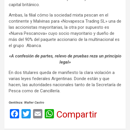
capital británico.
Ambas, la filial cómo la sociedad mixta pescan en el
continente y Malvinas para «Novapesca Trading SL» una de
las accionistas mayoritarias, la otra por supuesto es
«Nueva Pescanova» cuyo socio mayoritario y dueño de
más del 90% del paquete accionario de la multinacional es
el grupo Abanca.
«A confesión de partes, relevo de pruebas reza un principio
legal»
En dos titulares queda de manifiesto la clara violación a
varias leyes federales Argentinas. Donde están y que
hacen, las autoridades nacionales tanto de la Secretaría de
Pesca como de Cancillería.
Gentileza: Walter Castro
F
T
E
W
Compartir
a
wi
m
h