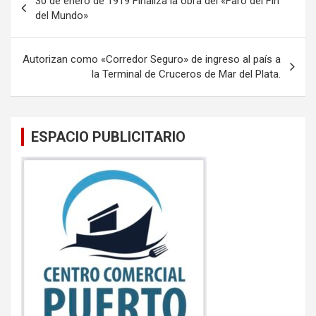
30 de enero de 1919 Finaliza la obra del «Faro del Fin
o
A
de
del Mundo»
o
p
entradas
k
p
Autorizan como «Corredor Seguro» de ingreso al país a
la Terminal de Cruceros de Mar del Plata.
ESPACIO PUBLICITARIO