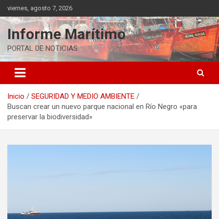
Saltar
viernes, agosto 7, 2026
al
contenido
Informe Marítimo
PORTAL DE NOTICIAS
Inicio
SEGURIDAD Y MEDIO AMBIENTE
Buscan crear un nuevo parque nacional en Río Negro «para
preservar la biodiversidad»