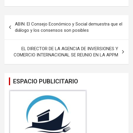
a
wi
m
h
ce
tt
ail
at
b
er
s
Navegación
ABIN: El Consejo Económico y Social demuestra que el
o
A
de
diálogo y los consensos son posibles
o
p
entradas
k
p
EL DIRECTOR DE LA AGENCIA DE INVERSIONES Y
COMERCIO INTERNACIONAL SE REUNIO EN LA APPM
ESPACIO PUBLICITARIO