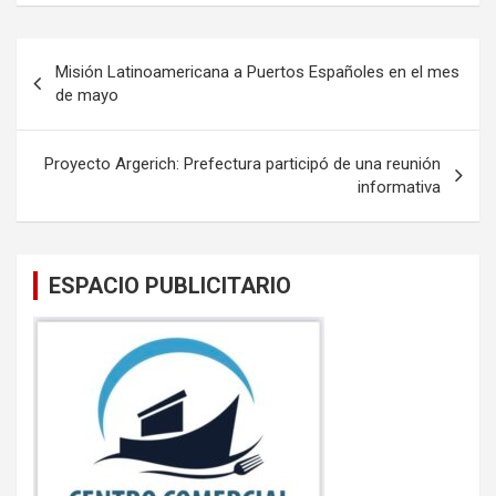
ce
tt
ail
at
b
er
s
Navegación
Misión Latinoamericana a Puertos Españoles en el mes
o
A
de
de mayo
o
p
entradas
k
p
Proyecto Argerich: Prefectura participó de una reunión
informativa
ESPACIO PUBLICITARIO