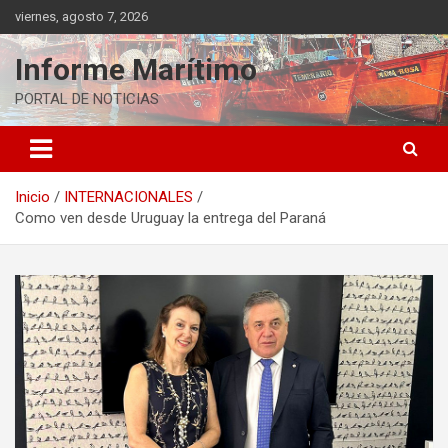
Saltar
viernes, agosto 7, 2026
al
contenido
Informe Marítimo
PORTAL DE NOTICIAS
Inicio
INTERNACIONALES
Como ven desde Uruguay la entrega del Paraná