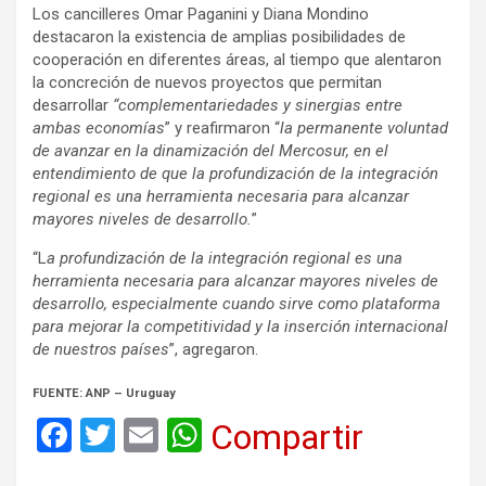
Los cancilleres Omar Paganini y Diana Mondino
destacaron la existencia de amplias posibilidades de
cooperación en diferentes áreas, al tiempo que alentaron
la concreción de nuevos proyectos que permitan
desarrollar
“complementariedades y sinergias entre
ambas economías
” y reafirmaron “
la permanente voluntad
de avanzar en la dinamización del Mercosur, en el
entendimiento de que la profundización de la integración
regional es una herramienta necesaria para alcanzar
mayores niveles de desarrollo.
”
“L
a profundización de la integración regional es una
herramienta necesaria para alcanzar mayores niveles de
desarrollo, especialmente cuando sirve como plataforma
para mejorar la competitividad y la inserción internacional
de nuestros países
”, agregaron.
FUENTE: ANP
– Uruguay
F
T
E
W
Compartir
a
wi
m
h