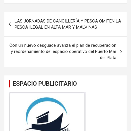
ce
tt
ail
at
b
er
s
Navegación
LAS JORNADAS DE CANCILLERÍA Y PESCA OMITEN LA
o
A
de
PESCA ILEGAL EN ALTA MAR Y MALVINAS
o
p
entradas
k
p
Con un nuevo desguace avanza el plan de recuperación
y reordenamiento del espacio operativo del Puerto Mar
del Plata
ESPACIO PUBLICITARIO