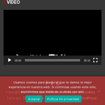
VIDEO
Reproductor
de
vídeo
00:00
05:15
Usamos cookies para asegurar que te damos la mejor
experiencia en nuestra web. Si continúas usando este sitio,
asumiremos que estás de acuerdo con ello.
Copyright ©2026
Informe Marítimo
Politicas de Cookies
Tema por:
Theme Horse
Funciona gracias a:
WordPress
Aceptar
Política de privacidad