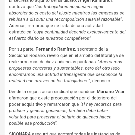
El secretario adjunto del sindicato,
Ángel Raimundi
,
sostuvo que “
los trabajadores no pueden seguir
absorbiendo el costo del ajuste mientras las empresas se
rehúsan a discutir una recomposición salarial razonable
”.
Además, remarcó que se trata de una actividad
estratégica
“cuya continuidad depende exclusivamente del
esfuerzo diario de nuestros compañeros”.
Por su parte,
Fernando Ramírez
, secretario de la
Seccional Rosario, reveló que en el ámbito del litoral ya se
realizaron más de diez audiencias paritarias. “
Acercamos
propuestas concretas y sustentables, pero del otro lado
encontramos una actitud intransigente que desconoce la
realidad que atraviesan los trabajadores
”, denunció.
Desde la organización sindical que conduce
Mariano Vilar
afirmaron que existe preocupación por el deterioro del
poder adquisitivo y remarcaron que
“si hay recursos para
producir y generar ganancias, también debe haber
voluntad para preservar el salario de quienes hacen
posible esa producción”
.
SICONARA aseguró que agotará todas las instancias de