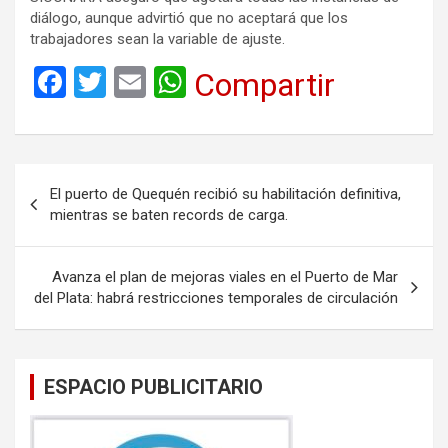
diálogo, aunque advirtió que no aceptará que los
trabajadores sean la variable de ajuste.
F
T
E
W
Compartir
a
wi
m
h
ce
tt
ail
at
b
er
s
Navegación
El puerto de Quequén recibió su habilitación definitiva,
o
A
de
mientras se baten records de carga.
o
p
entradas
k
p
Avanza el plan de mejoras viales en el Puerto de Mar
del Plata: habrá restricciones temporales de circulación
ESPACIO PUBLICITARIO