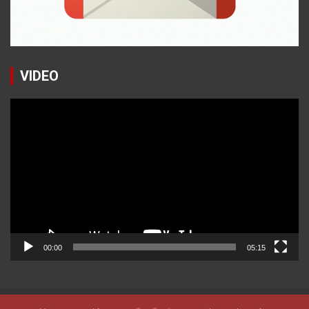
VIDEO
Reproductor
de
vídeo
00:00
05:15