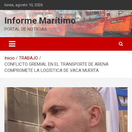
Saltar
lunes, agosto 10, 2026
al
contenido
Informe Marítimo
PORTAL DE NOTICIAS
Inicio
TRABAJO
CONFLICTO GREMIAL EN EL TRANSPORTE DE ARENA
COMPROMETE LA LOGÍSTICA DE VACA MUERTA