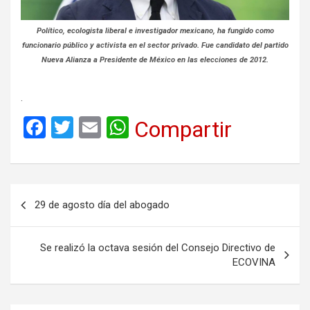
Político, ecologista liberal e investigador mexicano, ha fungido como
funcionario público y activista en el sector privado. Fue candidato del partido
Nueva Alianza a Presidente de México en las elecciones de 2012.
.
F
T
E
W
Compartir
a
wi
m
h
ce
tt
ail
at
b
er
s
Navegación
29 de agosto día del abogado
o
A
de
o
p
entradas
Se realizó la octava sesión del Consejo Directivo de
k
p
ECOVINA