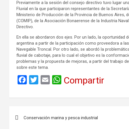
Previamente a la sesión del consejo directivo tuvo lugar un
Fluvial en la que participaron representantes de la Secretarí
Ministerio de Producción de la Provincia de Buenos Aires, 
(COMIP), de la Asociación Bonaerense de la Industria Naval
Directivo.
En ella se abordaron dos ejes. Por un lado, la oportunidad 
argentina a partir de la participación como proveedora a la
Navegable Troncal. Por otro lado, se abordó la problemática
fluvial de cabotaje, para lo cual el objetivo es la conformac
problemas y la propuesta de mejoras, a partir del trabajo de
sobre este tema.
F
T
E
W
Compartir
a
wi
m
h
ce
tt
ail
at
b
er
s
Navegación
o
A
Conservación marina y pesca industrial
de
o
p