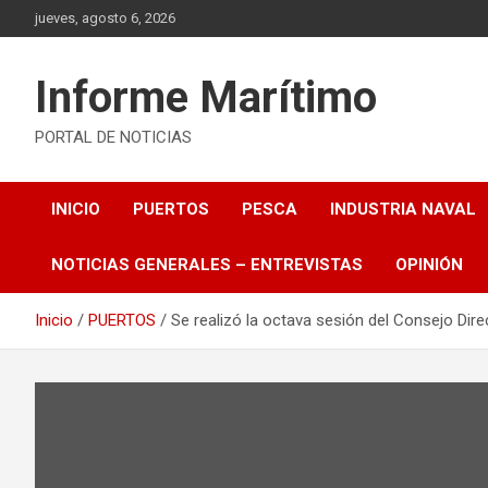
Saltar
jueves, agosto 6, 2026
al
contenido
Informe Marítimo
PORTAL DE NOTICIAS
INICIO
PUERTOS
PESCA
INDUSTRIA NAVAL
NOTICIAS GENERALES – ENTREVISTAS
OPINIÓN
Inicio
PUERTOS
Se realizó la octava sesión del Consejo Dir