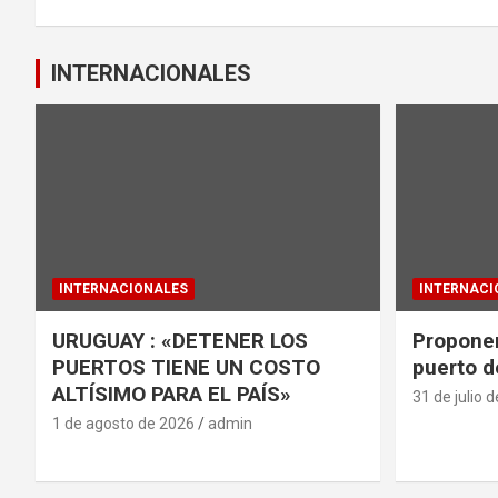
k
p
entradas
INTERNACIONALES
INTERNACIONALES
INTERNACI
URUGUAY : «DETENER LOS
Proponen
PUERTOS TIENE UN COSTO
puerto d
ALTÍSIMO PARA EL PAÍS»
31 de julio 
1 de agosto de 2026
admin