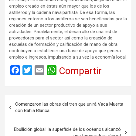
empleo creado en éstas aún mayor que los de los
astilleros y la cadena navalpartista. De esa forma, las
regiones entorno a los astilleros se ven beneficiadas por la
creación de un sector productivo de apoyo a sus
actividades. Paralelamente, el desarrollo de una red de
proveedores para el sector así como la creación de
escuelas de formación y calificación de mano de obra
contribuyen a establecer una base de apoyo que genera
empleo e ingresos, impulsando a su vez la economía local.
F
T
E
W
Compartir
a
wi
m
h
ce
tt
ail
at
b
er
s
Navegación
Comenzaron las obras del tren que unirá Vaca Muerta
o
A
de
con Bahía Blanca
o
p
entradas
k
p
Ebullición global: la superficie de los océanos alcanzó
una temperatura récord