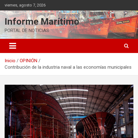
Saltar
viernes, agosto 7, 2026
al
contenido
Informe Marítimo
PORTAL DE NOTICIAS
Inicio
OPINIÓN
Contribución de la industria naval a las economías municipales