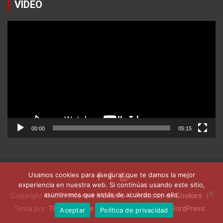
VIDEO
Reproductor
de
vídeo
00:00
05:15
Usamos cookies para asegurar que te damos la mejor
experiencia en nuestra web. Si continúas usando este sitio,
asumiremos que estás de acuerdo con ello.
Copyright ©2026
Informe Marítimo
Politicas de Cookies
Tema por:
Theme Horse
Funciona gracias a:
WordPress
Aceptar
Política de privacidad