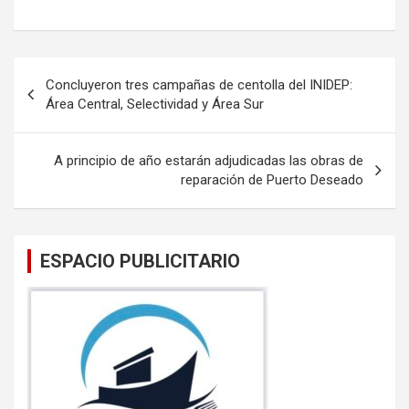
a
wi
m
h
ce
tt
ail
at
b
er
s
Navegación
Concluyeron tres campañas de centolla del INIDEP:
o
A
de
Área Central, Selectividad y Área Sur
o
p
entradas
k
p
A principio de año estarán adjudicadas las obras de
reparación de Puerto Deseado
ESPACIO PUBLICITARIO