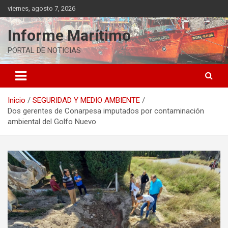
Saltar
viernes, agosto 7, 2026
al
contenido
Informe Marítimo
PORTAL DE NOTICIAS
Inicio
SEGURIDAD Y MEDIO AMBIENTE
Dos gerentes de Conarpesa imputados por contaminación
ambiental del Golfo Nuevo