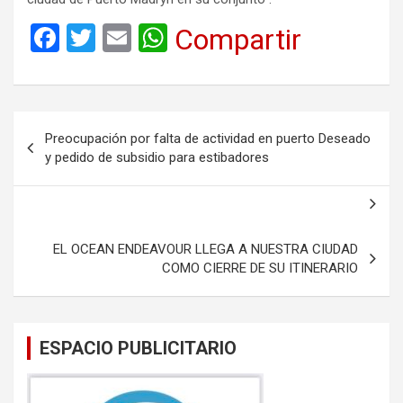
F
T
E
W
Compartir
a
wi
m
h
ce
tt
ail
at
b
er
s
Navegación
Preocupación por falta de actividad en puerto Deseado
o
A
de
y pedido de subsidio para estibadores
o
p
entradas
k
p
EL OCEAN ENDEAVOUR LLEGA A NUESTRA CIUDAD
COMO CIERRE DE SU ITINERARIO
ESPACIO PUBLICITARIO