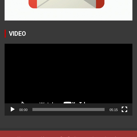
VIDEO
Reproductor
de
vídeo
00:00
05:15