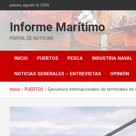
Saltar
jueves, agosto 6, 2026
al
contenido
Informe Marítimo
PORTAL DE NOTICIAS
INICIO
PUERTOS
PESCA
INDUSTRIA NAVAL
NOTICIAS GENERALES – ENTREVISTAS
OPINIÓN
Inicio
PUERTOS
Ejecutivos internacionales de terminales d