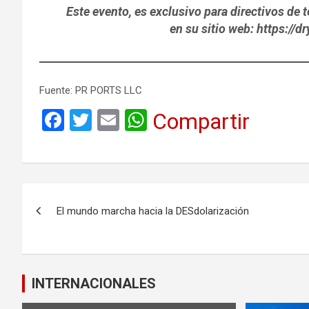
Este evento, es exclusivo para directivos de 
en su sitio web: https://d
Fuente: PR PORTS LLC
F
T
E
W
Compartir
a
wi
m
h
ce
tt
ail
at
b
er
s
Navegación
o
A
El mundo marcha hacia la DESdolarización
de
o
p
k
p
entradas
INTERNACIONALES