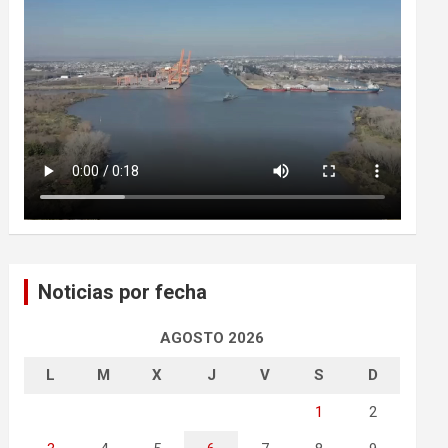
Noticias por fecha
AGOSTO 2026
L
M
X
J
V
S
D
1
2