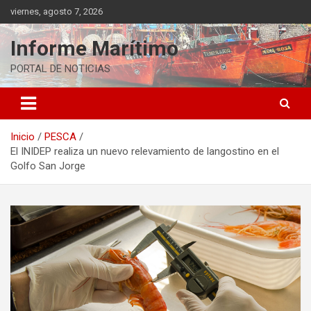
Saltar
viernes, agosto 7, 2026
al
contenido
Informe Marítimo
PORTAL DE NOTICIAS
Inicio
PESCA
El INIDEP realiza un nuevo relevamiento de langostino en el
Golfo San Jorge