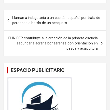
ce
tt
ail
at
b
er
s
Navegación
Llaman a indagatoria a un capitán español por trata de
o
A
de
personas a bordo de un pesquero
o
p
entradas
k
p
El INIDEP contribuye a la creación de la primera escuela
secundaria agraria bonaerense con orientación en
pesca y acuicultura
ESPACIO PUBLICITARIO