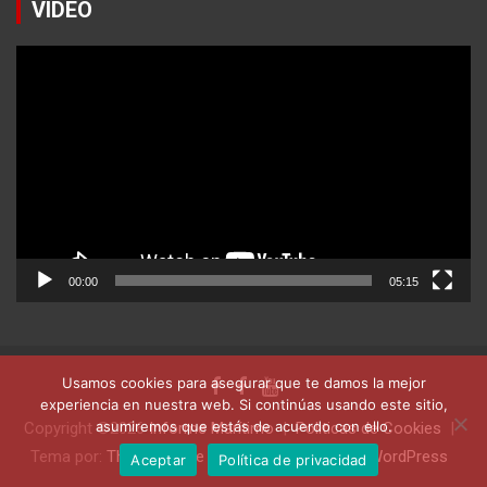
VIDEO
Reproductor
de
vídeo
00:00
05:15
Usamos cookies para asegurar que te damos la mejor
experiencia en nuestra web. Si continúas usando este sitio,
asumiremos que estás de acuerdo con ello.
Copyright ©2026
Informe Marítimo
Politicas de Cookies
Tema por:
Theme Horse
Funciona gracias a:
WordPress
Aceptar
Política de privacidad