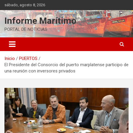
Saltar
sábado, agosto 8, 2026
al
contenido
Informe Marítimo
PORTAL DE NOTICIAS
Inicio
PUERTOS
El Presidente del Consorcio del puerto marplatense participo de
una reunión con inversores privados