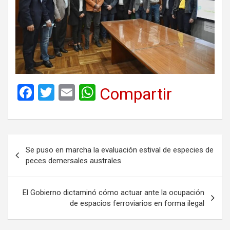
F
T
E
W
Compartir
a
wi
m
h
ce
tt
ail
at
b
er
s
Navegación
Se puso en marcha la evaluación estival de especies de
o
A
de
peces demersales australes
o
p
entradas
k
p
El Gobierno dictaminó cómo actuar ante la ocupación
de espacios ferroviarios en forma ilegal