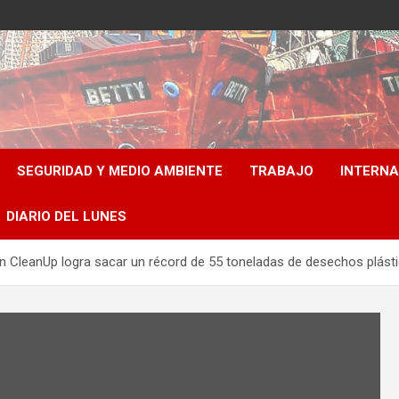
SEGURIDAD Y MEDIO AMBIENTE
TRABAJO
INTERN
DIARIO DEL LUNES
n CleanUp logra sacar un récord de 55 toneladas de desechos plást