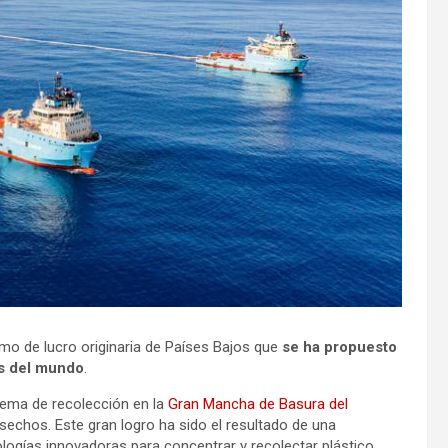
mo de lucro originaria de Países Bajos que
se ha propuesto
os del mundo
.
tema de recolección en la
Gran Mancha de Basura del
echos. Este gran logro ha sido el resultado de una
logías innovadoras para concentrar y recolectar plástico