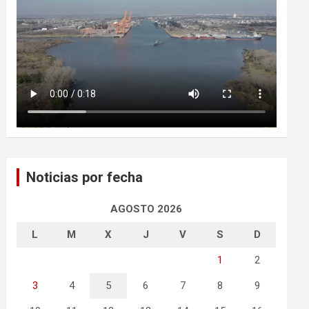
Noticias por fecha
AGOSTO 2026
L
M
X
J
V
S
D
1
2
3
4
5
6
7
8
9