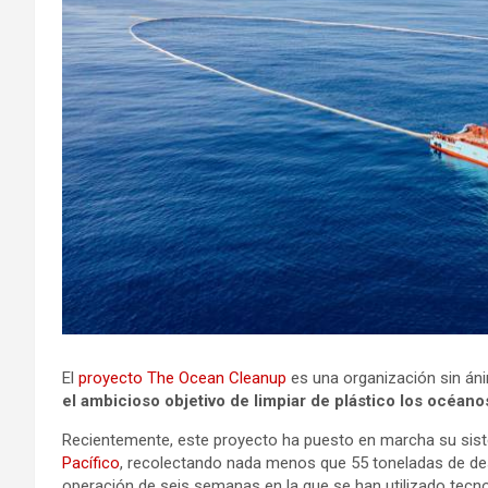
El
proyecto The Ocean Cleanup
es una organización sin áni
el ambicioso objetivo de limpiar de plástico los océan
Recientemente, este proyecto ha puesto en marcha su sis
Pacífico
, recolectando nada menos que 55 toneladas de des
operación de seis semanas en la que se han utilizado tecno