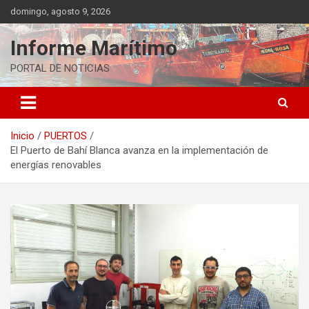
Saltar
domingo, agosto 9, 2026
al
contenido
Informe Marítimo
PORTAL DE NOTICIAS
Inicio
PUERTOS
El Puerto de Bahí Blanca avanza en la implementación de
energías renovables