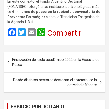
En este contexto, el Fondo Argentino Sectorial
(FONARSEC) otorgó a las instituciones tecnológicas más
de
6 millones de pesos en la reciente convocatoria de
Proyectos Estratégicos
para la Transición Energética de
la Agencia I+D+i.
F
T
E
W
Compartir
a
wi
m
h
ce
tt
ail
at
b
er
s
Navegación
Finalización del ciclo académico 2022 en la Escuela de
o
A
de
Pesca
o
p
entradas
k
p
Desde distintos sectores destacan el potencial de la
actividad offshore
ESPACIO PUBLICITARIO