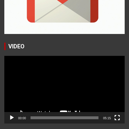
VIDEO
Reproductor
de
vídeo
00:00
05:15