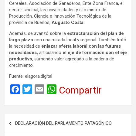
Cereales, Asociación de Ganaderos, Ente Zona Franca, el
sector sindical, las universidades y el ministro de
Producción, Ciencia e Innovación Tecnológica de la
provincia de Buenos,
Augusto Costa.
Además, se avanzó sobre la
estructuración del plan de
largo plazo
con una mirada local y regional. También trató
la necesidad de
enlazar oferta laboral con las futuras
necesidades,
articulando
el eje de formación con el eje
productivo
, sumando valor agregado a la cadena de
crecimiento.
Fuente: elagora.digital
F
T
E
W
Compartir
a
wi
m
h
ce
tt
ail
at
b
er
s
Navegación
DECLARACIÓN DEL PARLAMENTO PATAGÓNICO
o
A
de