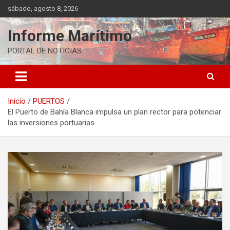
Saltar
sábado, agosto 8, 2026
al
contenido
Informe Marítimo
PORTAL DE NOTICIAS
Inicio
PUERTOS
El Puerto de Bahía Blanca impulsa un plan rector para potenciar
las inversiones portuarias