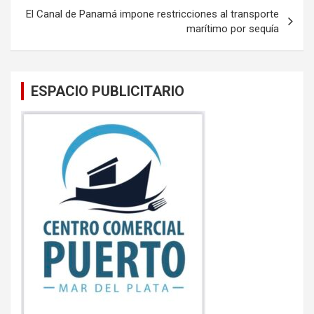
o
p
entradas
El Canal de Panamá impone restricciones al transporte
k
p
marítimo por sequía
ESPACIO PUBLICITARIO