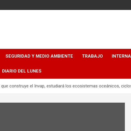
SEGURIDAD Y MEDIO AMBIENTE
TRABAJO
INTERN
DIARIO DEL LUNES
, que construye el Invap, estudiará los ecosistemas oceánicos, cicl