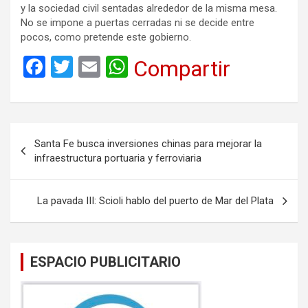
y la sociedad civil sentadas alrededor de la misma mesa.
No se impone a puertas cerradas ni se decide entre
pocos, como pretende este gobierno.
F
T
E
W
Compartir
a
wi
m
h
ce
tt
ail
at
b
er
s
Navegación
Santa Fe busca inversiones chinas para mejorar la
o
A
de
infraestructura portuaria y ferroviaria
o
p
entradas
k
p
La pavada III: Scioli hablo del puerto de Mar del Plata
ESPACIO PUBLICITARIO