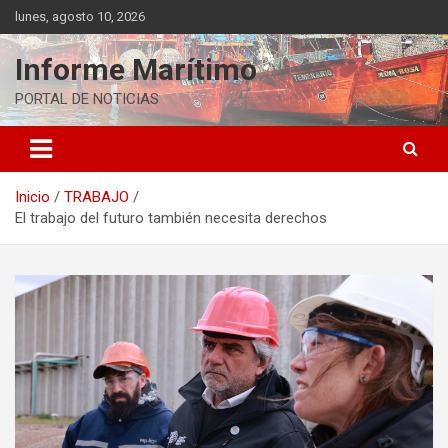
Saltar
lunes, agosto 10, 2026
al
contenido
Informe Marítimo
PORTAL DE NOTICIAS
Inicio
TRABAJO
El trabajo del futuro también necesita derechos