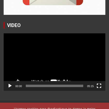
VIDEO
Reproductor
de
vídeo
00:00
05:15
Usamos cookies para asegurar que te damos la mejor