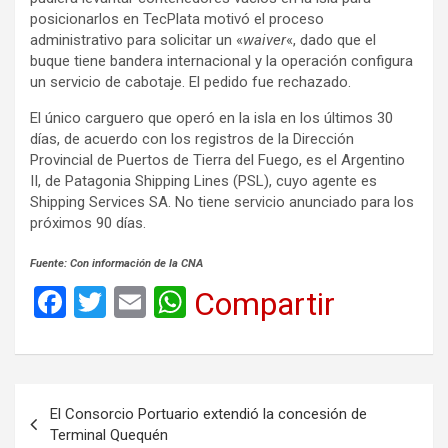
posicionarlos en TecPlata motivó el proceso
administrativo para solicitar un «
waiver
«, dado que el
buque tiene bandera internacional y la operación configura
un servicio de cabotaje. El pedido fue rechazado.
El único carguero que operó en la isla en los últimos 30
días, de acuerdo con los registros de la Dirección
Provincial de Puertos de Tierra del Fuego, es el Argentino
II, de Patagonia Shipping Lines (PSL), cuyo agente es
Shipping Services SA. No tiene servicio anunciado para los
próximos 90 días.
Fuente: Con información de la CNA
F
T
E
W
Compartir
a
wi
m
h
ce
tt
ail
at
b
er
s
Navegación
El Consorcio Portuario extendió la concesión de
o
A
de
Terminal Quequén