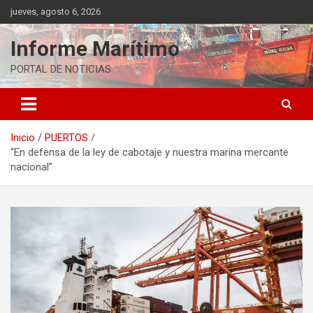
Saltar
jueves, agosto 6, 2026
al
contenido
Informe Marítimo
PORTAL DE NOTICIAS
Inicio
PUERTOS
“En defensa de la ley de cabotaje y nuestra marina mercante
nacional”