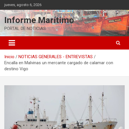
Saltar
jueves, agosto 6, 2026
al
contenido
Informe Marítimo
PORTAL DE NOTICIAS
Inicio
NOTICIAS GENERALES - ENTREVISTAS
Encalla en Malvinas un mercante cargado de calamar con
destino Vigo