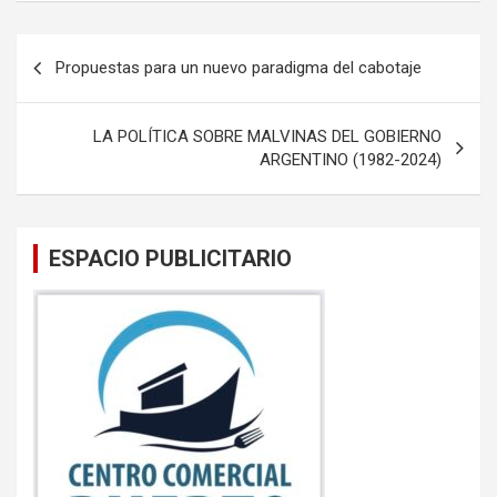
ce
tt
ail
at
b
er
s
Navegación
Propuestas para un nuevo paradigma del cabotaje
o
A
de
o
p
entradas
LA POLÍTICA SOBRE MALVINAS DEL GOBIERNO
k
p
ARGENTINO (1982-2024)
ESPACIO PUBLICITARIO