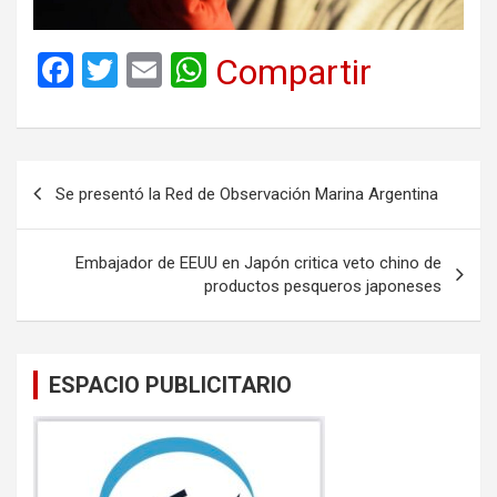
F
T
E
W
Compartir
a
wi
m
h
ce
tt
ail
at
b
er
s
Navegación
Se presentó la Red de Observación Marina Argentina
o
A
de
o
p
entradas
Embajador de EEUU en Japón critica veto chino de
k
p
productos pesqueros japoneses
ESPACIO PUBLICITARIO