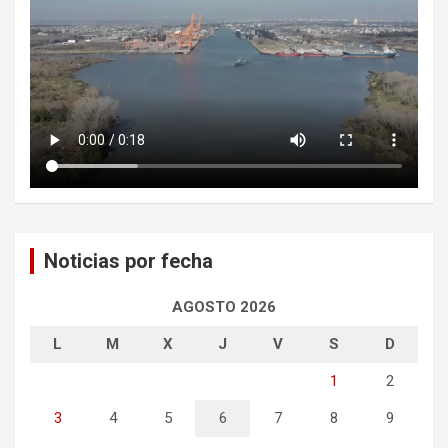
Noticias por fecha
AGOSTO 2026
L
M
X
J
V
S
D
1
2
3
4
5
6
7
8
9