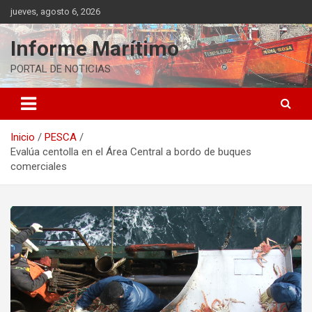
Saltar
jueves, agosto 6, 2026
al
contenido
Informe Marítimo
PORTAL DE NOTICIAS
Inicio
PESCA
Evalúa centolla en el Área Central a bordo de buques
comerciales