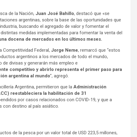
esca de la Nación,
Juan José Bahillo
, destacó que «se
rtaciones argentinas, sobre la base de las oportunidades que
oindustria, buscando el agregado de valor y fomentar el
as distintas medidas implementadas para fomentar la venta del
 una docena de mercados en los últimos meses.
 la Competitividad Federal,
Jorge Neme
, remarcó que “estos
oductos argentinos a los mercados de todo el mundo,
so de divisas y generarán más empleo e
te competitivo y abrirlo representa el primer paso para
ción argentina al mundo
”, agregó.
illería Argentina, permitieron que la
Administración
C) reestableciera la habilitación de 31
endidos por casos relacionados con COVID-19, y que a
s con destino al país asiático.
ctos de la pesca por un valor total de USD 223,5 millones,