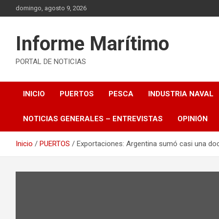
Saltar
domingo, agosto 9, 2026
al
contenido
Informe Marítimo
PORTAL DE NOTICIAS
INICIO
PUERTOS
PESCA
INDUSTRIA NAVAL
NOTICIAS GENERALES – ENTREVISTAS
OPINIÓN
Inicio
PUERTOS
Exportaciones: Argentina sumó casi una d