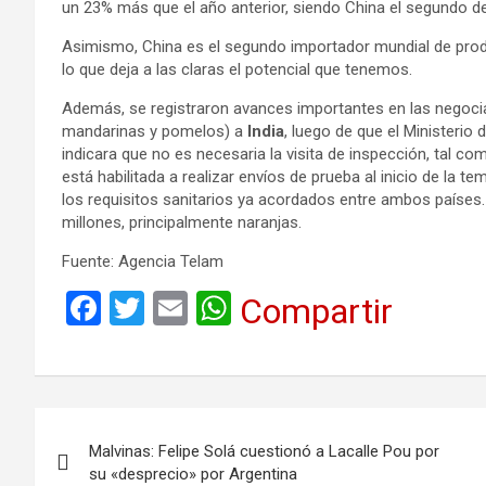
un 23% más que el año anterior, siendo China el segundo de
Asimismo, China es el segundo importador mundial de prod
lo que deja a las claras el potencial que tenemos.
Además, se registraron avances importantes en las negocia
mandarinas y pomelos) a
India
, luego de que el Ministerio 
indicara que no es necesaria la visita de inspección, tal 
está habilitada a realizar envíos de prueba al inicio de la
los requisitos sanitarios ya acordados entre ambos países.
millones, principalmente naranjas.
Fuente: Agencia Telam
F
T
E
W
Compartir
a
wi
m
h
ce
tt
ail
at
b
er
s
Navegación
o
A
Malvinas: Felipe Solá cuestionó a Lacalle Pou por
de
o
p
su «desprecio» por Argentina