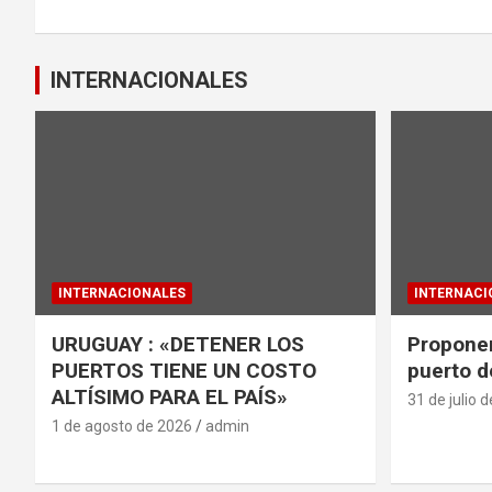
k
p
entradas
INTERNACIONALES
INTERNACIONALES
INTERNACI
URUGUAY : «DETENER LOS
Proponen
PUERTOS TIENE UN COSTO
puerto d
ALTÍSIMO PARA EL PAÍS»
31 de julio 
1 de agosto de 2026
admin