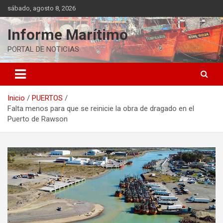
Saltar
sábado, agosto 8, 2026
al
contenido
Informe Marítimo
PORTAL DE NOTICIAS
Inicio
PUERTOS
Falta menos para que se reinicie la obra de dragado en el
Puerto de Rawson