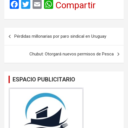
F
T
E
W
Compartir
a
wi
m
h
ce
tt
ail
at
b
er
s
Navegación
Pérdidas millonarias por paro sindical en Uruguay
o
A
de
o
p
entradas
Chubut: Otorgará nuevos permisos de Pesca
k
p
ESPACIO PUBLICITARIO