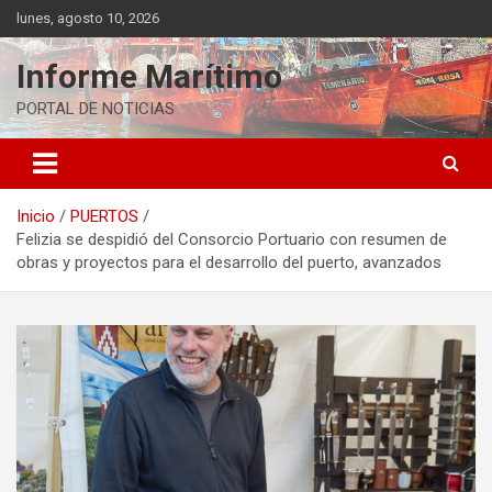
Saltar
lunes, agosto 10, 2026
al
contenido
Informe Marítimo
PORTAL DE NOTICIAS
Inicio
PUERTOS
Felizia se despidió del Consorcio Portuario con resumen de
obras y proyectos para el desarrollo del puerto, avanzados