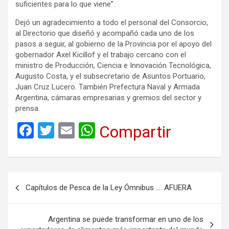
suficientes para lo que viene”.
Dejó un agradecimiento a todo el personal del Consorcio,
al Directorio que diseñó y acompañó cada uno de los
pasos a seguir, al gobierno de la Provincia por el apoyo del
gobernador Axel Kicillof y el trabajo cercano con el
ministro de Producción, Ciencia e Innovación Tecnológica,
Augusto Costa, y el subsecretario de Asuntos Portuario,
Juan Cruz Lucero. También Prefectura Naval y Armada
Argentina, cámaras empresarias y gremios del sector y
prensa.
F
T
E
W
Compartir
a
wi
m
h
ce
tt
ail
at
b
er
s
Navegación
Capítulos de Pesca de la Ley Ómnibus …. AFUERA
o
A
de
o
p
entradas
Argentina se puede transformar en uno de los
k
p