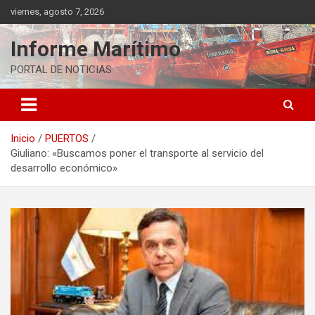
Saltar
viernes, agosto 7, 2026
al
contenido
Informe Marítimo
PORTAL DE NOTICIAS
Inicio
PUERTOS
Giuliano: «Buscamos poner el transporte al servicio del
desarrollo económico»