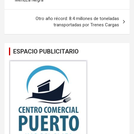
o
p
entradas
k
p
Otro año récord: 8.4 millones de toneladas
transportadas por Trenes Cargas
ESPACIO PUBLICITARIO