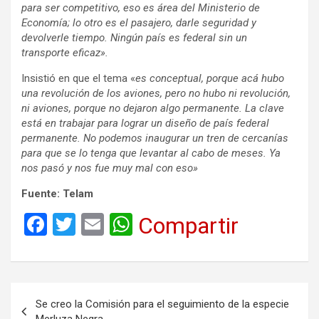
para ser competitivo, eso es área del Ministerio de
Economía; lo otro es el pasajero, darle seguridad y
devolverle tiempo. Ningún país es federal sin un
transporte eficaz».
Insistió en que el tema «
es conceptual, porque acá hubo
una revolución de los aviones, pero no hubo ni revolución,
ni aviones, porque no dejaron algo permanente. La clave
está en trabajar para lograr un diseño de país federal
permanente. No podemos inaugurar un tren de cercanías
para que se lo tenga que levantar al cabo de meses. Ya
nos pasó y nos fue muy mal con eso»
Fuente: Telam
F
T
E
W
Compartir
a
wi
m
h
ce
tt
ail
at
b
er
s
Navegación
Se creo la Comisión para el seguimiento de la especie
o
A
de
Merluza Negra