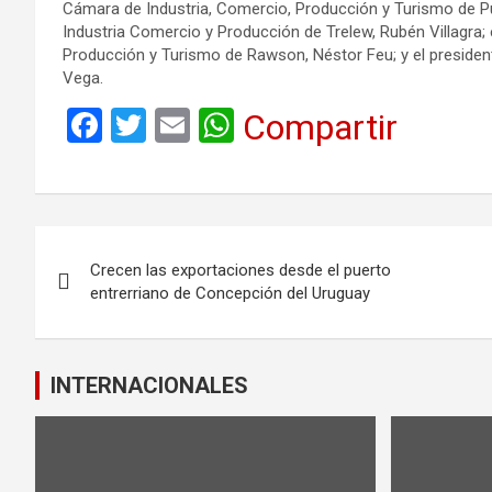
Cámara de Industria, Comercio, Producción y Turismo de P
Industria Comercio y Producción de Trelew, Rubén Villagra;
Producción y Turismo de Rawson, Néstor Feu; y el preside
Vega.
F
T
E
W
Compartir
a
wi
m
h
ce
tt
ail
at
b
er
s
Navegación
o
A
Crecen las exportaciones desde el puerto
de
o
p
entrerriano de Concepción del Uruguay
k
p
entradas
INTERNACIONALES