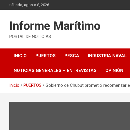
Saltar
sábado, agosto 8, 2026
al
contenido
Informe Marítimo
PORTAL DE NOTICIAS
INICIO
PUERTOS
PESCA
INDUSTRIA NAVAL
NOTICIAS GENERALES – ENTREVISTAS
OPINIÓN
Inicio
PUERTOS
Gobierno de Chubut prometió recomenzar e