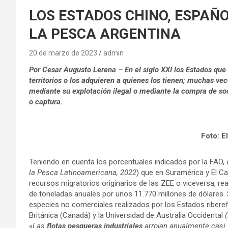
LOS ESTADOS CHINO, ESPAÑO
LA PESCA ARGENTINA
20 de marzo de 2023
admin
Por Cesar Augusto Lerena –
En el siglo XXI los Estados qu
territorios o los adquieren a quienes los tienen; muchas vec
mediante su explotación ilegal o mediante la compra de s
o captura.
Foto: E
Teniendo en cuenta los porcentuales indicados por la FAO,
la Pesca Latinoamericana, 2022
) que en Suramérica y El Ca
recursos migratorios originarios de las ZEE o viceversa, rea
de toneladas anuales por unos 11.770 millones de dólares. S
especies no comerciales realizados por los Estados ribere
Británica (Canadá) y la Universidad de Australia Occidental
«
Las
flotas pesqueras industriales
arrojan anualmente casi