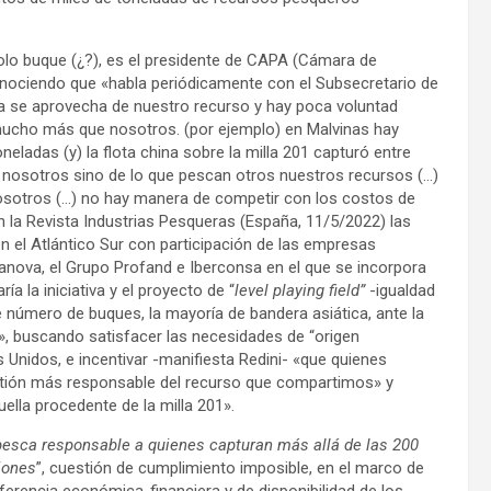
solo buque (¿?), es el presidente de CAPA (Cámara de
nociendo que «habla periódicamente con el Subsecretario de
ra se aprovecha de nuestro recurso y hay poca voluntad
 mucho más que nosotros. (por ejemplo) en Malvinas hay
eladas (y) la flota china sobre la milla 201 capturó entre
 nosotros sino de lo que pescan otros nuestros recursos (…)
nosotros (…) no hay manera de competir con los costos de
en la Revista Industrias Pesqueras (España, 11/5/2022) las
n el Atlántico Sur con participación de las empresas
anova, el Grupo Profand e Iberconsa en el que se incorpora
ía la iniciativa y el proyecto de “
level playing field”
-igualdad
 número de buques, la mayoría de bandera asiática, ante la
», buscando satisfacer las necesidades de “origen
 Unidos, e incentivar -manifiesta Redini- «que quienes
estión más responsable del recurso que compartimos» y
ella procedente de la milla 201».
 pesca responsable a quienes capturan más allá de las 200
iones
”, cuestión de cumplimiento imposible, en el marco de
iferencia económica-financiera y de disponibilidad de los