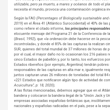
utilizable, pero ya muerto, a mares y océanos de todo el pl
necesita el mundo, provoca una contaminación orgánica i
Según la FAO
(Percentages of Biologically sustainable and
2019)
en el Área 41 (Atlántico Suroccidental) el 40% de las
como refiere el citado informe,
los principales responsable
elocuente mensaje del Programa 21 de la Conferencia de la
(
Brasil, 1992
); que «
la ordenación debe hacerse en la pesca 
incontrolada»,
y donde el 85% de las capturas la realiza
SUR, quienes del total mundial de 37 millones de horas de
por el cual, el mayor daño no lo ocasionan los 216 países 
cinco Estados de pabellón y, por lo tanto, los esfuerzos po
Estados ribereños (por ejemplo, Argentina) tendrán pobres
responsables de las capturas en alta mar e, igualmente res
juntos capturan unas 26 millones de toneladas del total 84 
«221 Estados que notificaron algún tipo de actividad de c
Acuicultura”, p: 18, 2020)
;
A las flotas mencionadas, debemos agregar que en el Atlán
bandera y colocaron la bandera ilegal de la “Unión Jack y U
empresas asociadas españolas-británicas que, insólitament
nacionales y españolas radicadas en el país, pese a la sepa