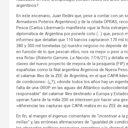
argentinos?
En este escenario, Juan Redini que, pese a contar con un 
Armadores Poteros Argentinos) y de la citada OPRAS, reco
Pesca (Carlos Liberman)» manifiesta «que la flota extranje
diplomática de Argentina por ponerle coto (…) que, pescó
informes que detallan que 110 barcos capturaron 170 mil ton
280 y 300 mil toneladas (y) nuestro negocio no depende de
en función de lo que pescan ellos, nos va mejor o peor a 
esa flota» (
Roberto Garrone, La Nación, 17/6/21
) y detalla 
claves del nuevo proyecto de mejora de la pesquería (FIP) e
españolas como la filial argentina Argenova de Nueva Pesc
el calamar Illex de la ZEE de Argentina, en el que CAPA liderar
de condiciones- (¿?), «donde todos los años hay un ingente
falta de una OROP en las aguas del Atlántico sudoccidental
responsable” del calamar Illex destinado a Europa y Estados
operan fuera de la milla 200 se interesen por hacer una g
«diferenciar las capturas que CAPA realiza en su ZEE de aqu
En fin, al margen el ingenuo comentario de “
incentivar a la
millas
” y, las erróneas afirmaciones de “
igualdad de condic
las atrasadas políticas pesqueras argentinas y la abismal d