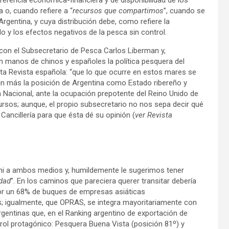
 o, cuando refiere a “
recursos que compartimos
”, cuando se
rgentina, y cuya distribución debe, como refiere la
 y los efectos negativos de la pesca sin control.
on el Subsecretario de Pesca Carlos Liberman y,
 manos de chinos y españoles la política pesquera del
ta Revista española: “que lo que ocurre en estos mares se
 aún más la posición de Argentina como Estado ribereño y
ón Nacional, ante la ocupación prepotente del Reino Unido de
ursos; aunque, el propio subsecretario no nos sepa decir qué
 Cancillería para que ésta dé su opinión (
ver Revista
ini a ambos medios y, humildemente le sugerimos tener
udad
”. En los caminos que pareciera querer transitar debería
por un 68% de buques de empresas asiáticas
s; igualmente, que OPRAS, se integra mayoritariamente con
entinas que, en el Ranking argentino de exportación de
rol protagónico: Pesquera Buena Vista (posición 81º) y