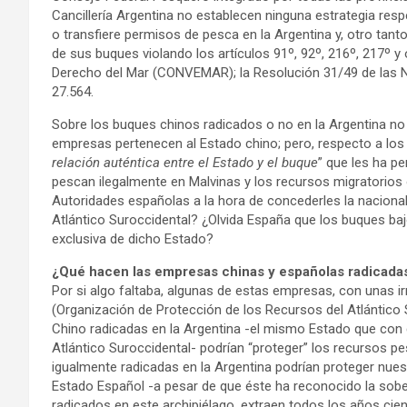
Cancillería Argentina no establecen ninguna estrategia res
o transfiere permisos de pesca en la Argentina y, otro tant
de sus buques violando los artículos 91º, 92º, 216º, 217º y
Derecho del Mar (CONVEMAR); la Resolución 31/49 de las Na
27.564.
Sobre los buques chinos radicados o no en la Argentina no
empresas pertenecen al Estado chino; pero, respecto a los
relación auténtica entre el Estado y el buque
” que les ha p
pescan ilegalmente en Malvinas y los recursos migratorios o
Autoridades españolas a la hora de concederles la nacionali
Atlántico Suroccidental? ¿Olvida España que los buques bajo
exclusiva de dicho Estado?
¿Qué hacen las empresas chinas y españolas radicadas
Por si algo faltaba, algunas de estas empresas, con unas i
(Organización de Protección de los Recursos del Atlántico 
Chino radicadas en la Argentina -el mismo Estado que con 
Atlántico Suroccidental- podrían “proteger” los recursos p
igualmente radicadas en la Argentina podrían proteger nue
Estado Español -a pesar de que éste ha reconocido la sobe
radicados en este archipiélago, extraen todos los años ci