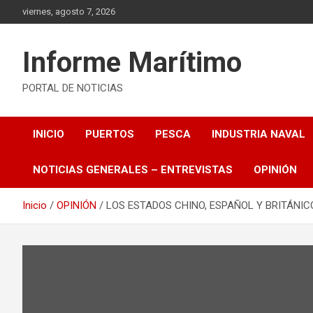
Saltar
viernes, agosto 7, 2026
al
contenido
Informe Marítimo
PORTAL DE NOTICIAS
INICIO
PUERTOS
PESCA
INDUSTRIA NAVAL
NOTICIAS GENERALES – ENTREVISTAS
OPINIÓN
Inicio
OPINIÓN
LOS ESTADOS CHINO, ESPAÑOL Y BRITÁNIC