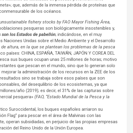
aneta
»; que, además de la inmensa pérdida de proteínas que
nconmensurable de los océanos.
 unsustainable fishery stocks by FAO Mayor Fishing Área,
 poblaciones pesqueras son biológicamente insostenibles y,
s son los Estados de pabellón
; indicándose, en el muy
s Naciones Unidas sobre el Medio Ambiente y el Desarrollo
de altura, en la que se plantean los problemas de la pesca
n cinco países: CHINA, ESPAÑA, TAIWÁN, JAPÓN Y COREA DEL
 pesca sus buques ocupan unas 25 millones de horas; motivo
restantes que pescan en el mundo, sino que lo generan solo
r mejorar la administración de los recursos en la ZEE de los
 resultados sino se trabaja sobre esos países que son
ponsables, del desequilibrio de los ecosistemas, ya que
millones/año (2019); es decir, el 31% de las capturas sobre
omercial pesquera»
(FAO, “Estado Mundial de la Pesca y la
tico Suroccidental, los buques españoles arriaron su
nión Flag” para pescar en el área de Malvinas con las
e, operan subsidiadas, en perjuicio de las propias empresas
ración del Reino Unido de la Unión Europea.