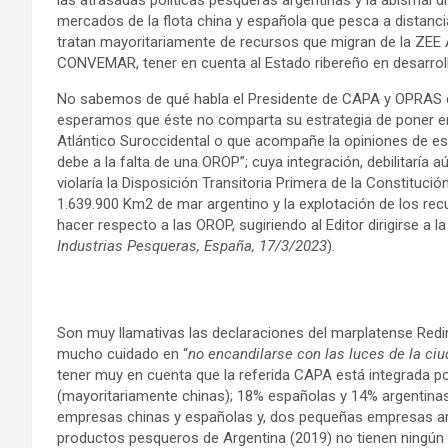
mercados de la flota china y española que pesca a distancia
tratan mayoritariamente de recursos que migran de la ZEE A
CONVEMAR, tener en cuenta al Estado ribereño en desarrollo
No sabemos de qué habla el Presidente de CAPA y OPRAS c
esperamos que éste no comparta su estrategia de poner en
Atlántico Suroccidental o que acompañe la opiniones de es
debe a la falta de una OROP”; cuya integración, debilitaría
violaría la Disposición Transitoria Primera de la Constituci
1.639.900 Km2 de mar argentino y la explotación de los rec
hacer respecto a las OROP, sugiriendo al Editor dirigirse a la
Industrias Pesqueras, España, 17/3/2023
).
Son muy llamativas las declaraciones del marplatense Red
mucho cuidado en “
no encandilarse con las luces de la ci
tener muy en cuenta que la referida CAPA está integrada 
(mayoritariamente chinas); 18% españolas y 14% argentina
empresas chinas y españolas y, dos pequeñas empresas arg
productos pesqueros de Argentina (2019) no tienen ningún 