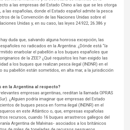
pecto a las empresas del Estado Chino a las que se les otorga
o, a las españolas, donde el Estado español admite la pesca
 otros de la Convención de las Naciones Unidas sobre el
ciones Unidas y, en su caso, las leyes 24.922, 26.386 y
 hay duda que, salvando alguna honrosa excepción, las
 españoles no radicados en la Argentina: ¿Dónde está “
la
ermitido enarbolar el pabellón a los buques españoles que
riginarios de la ZEE? ¿Qué requisitos les han exigido las
dad a los buques que realizan pesca ilegal (INDNR) en el
 su pabellón están sometidos, en alta mar, a la jurisdicción
 en la Argentina al respecto?
rrelevantes empresas argentinas, reeditan la llamada OPRAS
Sur). ¿Alguien podría imaginar que empresas del Estado
cientos de buques pesca en forma ilegal (INDNR) en el
esqueros en este Atlántico o, que, empresas españolas
stros recursos, cuando 16 buques arrastreros gallegos del
ranía Argentina de Malvinas- asociados a los británicos
entos de miles de toneladas de recursos pesqueros