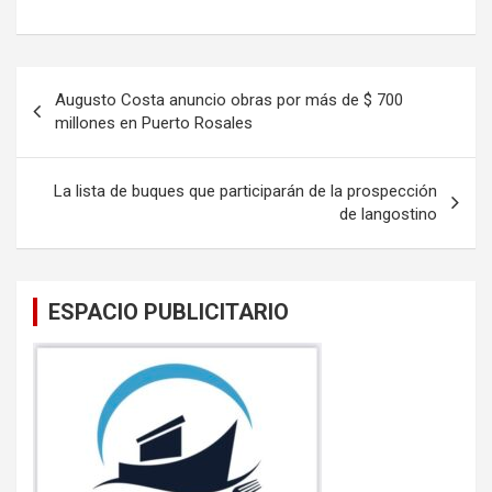
a
wi
m
h
ce
tt
ail
at
b
er
s
Navegación
Augusto Costa anuncio obras por más de $ 700
o
A
de
millones en Puerto Rosales
o
p
entradas
k
p
La lista de buques que participarán de la prospección
de langostino
ESPACIO PUBLICITARIO