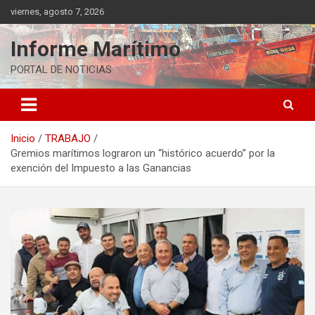
Saltar
viernes, agosto 7, 2026
al
contenido
Informe Marítimo
PORTAL DE NOTICIAS
Inicio
TRABAJO
Gremios marítimos lograron un “histórico acuerdo” por la
exención del Impuesto a las Ganancias