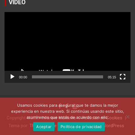
VIDEO
Reproductor
de
vídeo
00:00
05:15
Usamos cookies para asegurar que te damos la mejor
experiencia en nuestra web. Si continúas usando este sitio,
asumiremos que estás de acuerdo con ello.
Copyright ©2026
Informe Marítimo
Politicas de Cookies
Tema por:
Theme Horse
Funciona gracias a:
WordPress
Aceptar
Política de privacidad