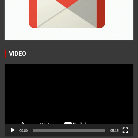
VIDEO
Reproductor
de
vídeo
00:00
05:15