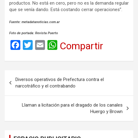
productos. No está en cero, pero no es la demanda regular
que se venía dando. Está costando cerrar operaciones”.
Fuente: metadatanoticias.com.ar
Foto de portada: Revista Puerto
F
T
E
W
Compartir
a
wi
m
h
ce
tt
ail
at
b
er
s
Navegación
Diversos operativos de Prefectura contra el
o
A
de
narcotráfico y el contrabando
o
p
entradas
k
p
Llaman a licitación para el dragado de los canales
Huergo y Brown