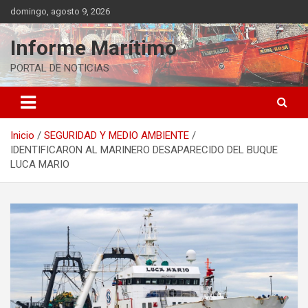
Saltar
domingo, agosto 9, 2026
al
contenido
Informe Marítimo
PORTAL DE NOTICIAS
Inicio
SEGURIDAD Y MEDIO AMBIENTE
IDENTIFICARON AL MARINERO DESAPARECIDO DEL BUQUE
LUCA MARIO