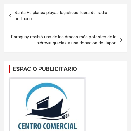
b
er
s
Navegación
Santa Fe planea playas logísticas fuera del radio
o
A
de
portuario
o
p
entradas
k
p
Paraguay recibió una de las dragas más potentes de la
hidrovía gracias a una donación de Japón
ESPACIO PUBLICITARIO