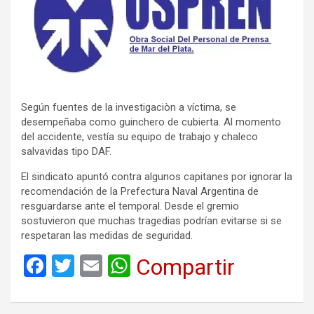
Según fuentes de la investigaciòn a víctima, se
desempeñaba como guinchero de cubierta. Al momento
del accidente, vestía su equipo de trabajo y chaleco
salvavidas tipo DAF.
El sindicato apuntó contra algunos capitanes por ignorar la
recomendación de la Prefectura Naval Argentina de
resguardarse ante el temporal. Desde el gremio
sostuvieron que muchas tragedias podrían evitarse si se
respetaran las medidas de seguridad.
F
T
E
W
Compartir
a
wi
m
h
ce
tt
ail
at