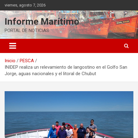
Saltar
viernes, agosto 7, 2026
al
contenido
Informe Marítimo
PORTAL DE NOTICIAS
Inicio
PESCA
INIDEP realiza un relevamiento de langostino en el Golfo San
Jorge, aguas nacionales y el litoral de Chubut