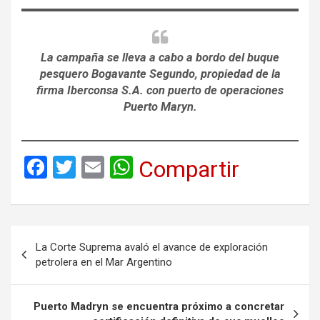
La campaña se lleva a cabo a bordo del buque
pesquero Bogavante Segundo, propiedad de la
firma Iberconsa S.A. con puerto de operaciones
Puerto Maryn.
F
T
E
W
Compartir
a
wi
m
h
ce
tt
ail
at
b
er
s
Navegación
La Corte Suprema avaló el avance de exploración
o
A
de
petrolera en el Mar Argentino
o
p
entradas
k
p
Puerto Madryn se encuentra próximo a concretar