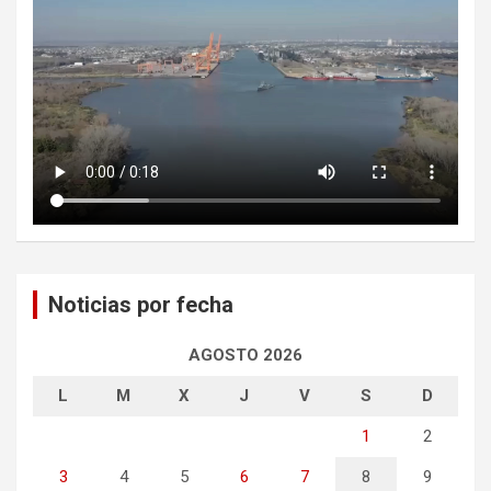
Noticias por fecha
AGOSTO 2026
L
M
X
J
V
S
D
1
2
3
4
5
6
7
8
9