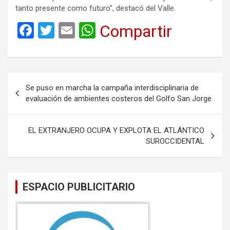
tanto presente como futuro”, destacó del Valle.
F
T
E
W
Compartir
a
wi
m
h
ce
tt
ail
at
b
er
s
Navegación
Se puso en marcha la campaña interdisciplinaria de
o
A
de
evaluación de ambientes costeros del Golfo San Jorge
o
p
entradas
k
p
EL EXTRANJERO OCUPA Y EXPLOTA EL ATLÁNTICO
SUROCCIDENTAL
ESPACIO PUBLICITARIO