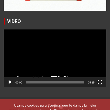
VIDEO
Reproductor
de
vídeo
00:00
05:15
Usamos cookies para asegurar que te damos la mejor