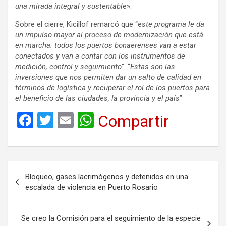
una mirada integral y sustentabl
e».
Sobre el cierre, Kicillof remarcó que “e
ste programa le da
un impulso mayor al proceso de modernización que está
en marcha: todos los puertos bonaerenses van a estar
conectados y van a contar con los instrumentos de
medición, control y seguimiento
”. “
Estas son las
inversiones que nos permiten dar un salto de calidad en
términos de logística y recuperar el rol de los puertos para
el beneficio de las ciudades, la provincia y el país
”
F
T
E
W
Compartir
a
wi
m
h
ce
tt
ail
at
b
er
s
Navegación
Bloqueo, gases lacrimógenos y detenidos en una
o
A
de
escalada de violencia en Puerto Rosario
o
p
entradas
k
p
Se creo la Comisión para el seguimiento de la especie