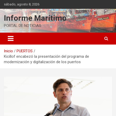
Saltar
sábado, agosto 8, 2026
al
contenido
Informe Marítimo
PORTAL DE NOTICIAS
Inicio
PUERTOS
Kicillof encabezó la presentación del programa de
modernización y digitalización de los puertos