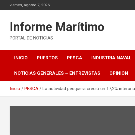
Saltar
viernes, agosto 7, 2026
al
contenido
Informe Marítimo
PORTAL DE NOTICIAS
INICIO
PUERTOS
PESCA
INDUSTRIA NAVAL
NOTICIAS GENERALES – ENTREVISTAS
OPINIÓN
Inicio
PESCA
La actividad pesquera creció un 17,2% interanu