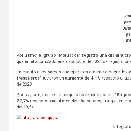
Ind
pes
Arg
pa
m
Por último,
el grupo “Moluscos” registró una disminuci
que en el acumulado enero-octubre de 2023 se registró una 
En cuanto a los barcos que operaron durante octubre, los
fresqueros”
tuvieron un
aumento de 4,1%
respecto a igua
de 2023.
Por su parte, los desembarques realizados por los
“Buques
22,7%
respecto a igual mes del año anterior, aunque en el
del 10,5%.
Infografí