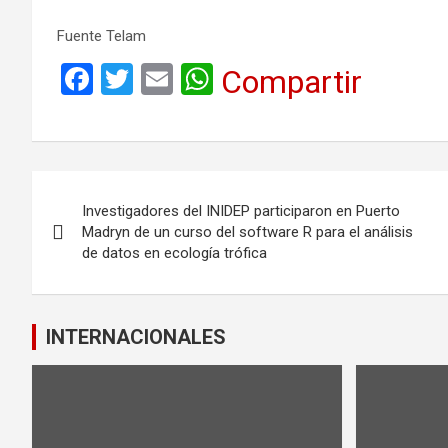
Fuente Telam
F
T
E
W
Compartir
a
wi
m
h
ce
tt
ail
at
b
er
s
Navegación
o
A
Investigadores del INIDEP participaron en Puerto
de
o
p
Madryn de un curso del software R para el análisis
de datos en ecología trófica
k
p
entradas
INTERNACIONALES