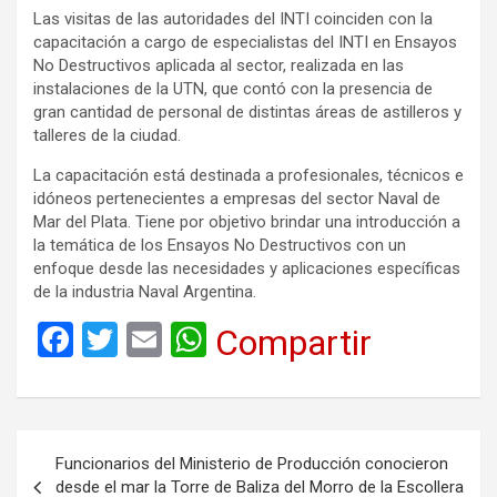
Las visitas de las autoridades del INTI coinciden con la
capacitación a cargo de especialistas del INTI en Ensayos
No Destructivos aplicada al sector, realizada en las
instalaciones de la UTN, que contó con la presencia de
gran cantidad de personal de distintas áreas de astilleros y
talleres de la ciudad.
La capacitación está destinada a profesionales, técnicos e
idóneos pertenecientes a empresas del sector Naval de
Mar del Plata. Tiene por objetivo brindar una introducción a
la temática de los Ensayos No Destructivos con un
enfoque desde las necesidades y aplicaciones específicas
de la industria Naval Argentina.
F
T
E
W
Compartir
a
wi
m
h
ce
tt
ail
at
b
er
s
Navegación
Funcionarios del Ministerio de Producción conocieron
o
A
de
desde el mar la Torre de Baliza del Morro de la Escollera