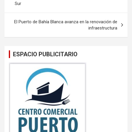
o
p
Sur
entradas
k
p
El Puerto de Bahía Blanca avanza en la renovación de
infraestructura
ESPACIO PUBLICITARIO