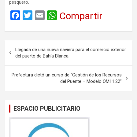
pesquero.
F
T
E
W
Compartir
a
wi
m
h
ce
tt
ail
at
b
er
s
Navegación
Llegada de una nueva naviera para el comercio exterior
o
A
de
del puerto de Bahía Blanca
o
p
entradas
k
p
Prefectura dictó un curso de “Gestión de los Recursos
del Puente – Modelo OMI 1.22”
ESPACIO PUBLICITARIO