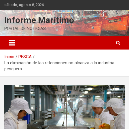
Saltar
sábado, agosto 8, 2026
al
contenido
Informe Marítimo
PORTAL DE NOTICIAS
Inicio
PESCA
La eliminación de las retenciones no alcanza a la industria
pesquera