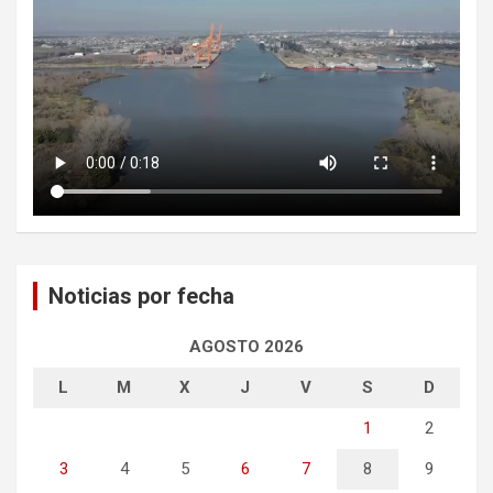
Noticias por fecha
AGOSTO 2026
L
M
X
J
V
S
D
1
2
3
4
5
6
7
8
9