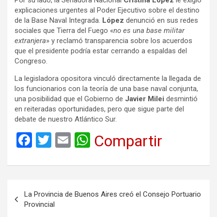
explicaciones urgentes al Poder Ejecutivo sobre el destino
de la Base Naval Integrada.
López
denunció en sus redes
sociales que Tierra del Fuego «
no es una base militar
extranjera
» y reclamó transparencia sobre los acuerdos
que el presidente podría estar cerrando a espaldas del
Congreso.
La legisladora opositora vinculó directamente la llegada de
los funcionarios con la teoría de una base naval conjunta,
una posibilidad que el Gobierno de
Javier Milei
desmintió
en reiteradas oportunidades, pero que sigue parte del
debate de nuestro Atlántico Sur.
F
T
E
W
Compartir
a
wi
m
h
ce
tt
ail
at
b
er
s
Navegación
La Provincia de Buenos Aires creó el Consejo Portuario
o
A
de
Provincial