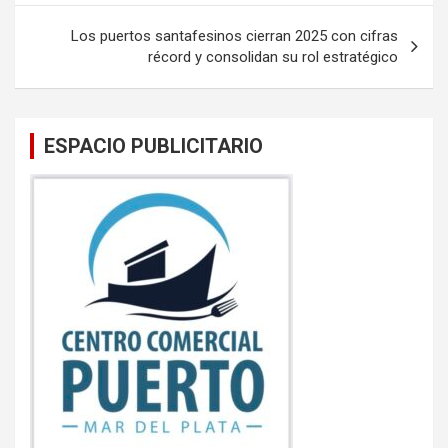
o
p
entradas
k
p
Los puertos santafesinos cierran 2025 con cifras
récord y consolidan su rol estratégico
ESPACIO PUBLICITARIO