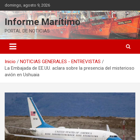
Saltar
domingo, agosto 9, 2026
al
contenido
Informe Marítimo
PORTAL DE NOTICIAS
Inicio
NOTICIAS GENERALES - ENTREVISTAS
La Embajada de EE.UU. aclara sobre la presencia del misterioso
avión en Ushuaia