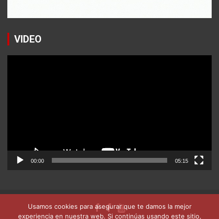
VIDEO
Reproductor
de
vídeo
00:00
05:15
Usamos cookies para asegurar que te damos la mejor
experiencia en nuestra web. Si continúas usando este sitio,