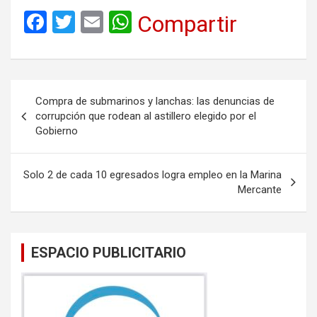
F
T
E
W
Compartir
a
wi
m
h
ce
tt
ail
at
b
er
s
Navegación
Compra de submarinos y lanchas: las denuncias de
o
A
de
corrupción que rodean al astillero elegido por el
o
p
Gobierno
entradas
k
p
Solo 2 de cada 10 egresados logra empleo en la Marina
Mercante
ESPACIO PUBLICITARIO