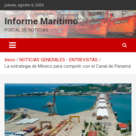
Saltar
jueves, agosto 6, 2026
al
contenido
Informe Marítimo
PORTAL DE NOTICIAS
Inicio
NOTICIAS GENERALES - ENTREVISTAS
La estrategia de México para competir con el Canal de Panamá