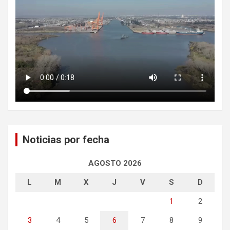
Noticias por fecha
AGOSTO 2026
L
M
X
J
V
S
D
1
2
3
4
5
6
7
8
9