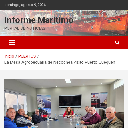
Saltar
domingo, agosto 9, 2026
al
contenido
Informe Marítimo
PORTAL DE NOTICIAS
Inicio
PUERTOS
La Mesa Agropecuaria de Necochea visitó Puerto Quequén