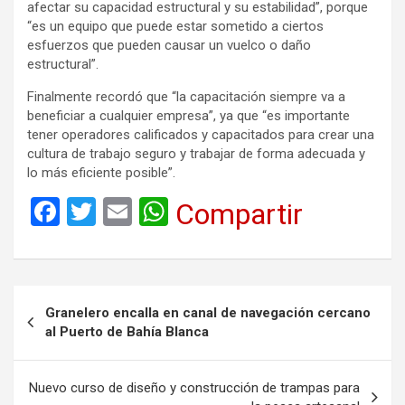
afectar su capacidad estructural y su estabilidad”, porque
“es un equipo que puede estar sometido a ciertos
esfuerzos que pueden causar un vuelco o daño
estructural”.
Finalmente recordó que “la capacitación siempre va a
beneficiar a cualquier empresa”, ya que “es importante
tener operadores calificados y capacitados para crear una
cultura de trabajo seguro y trabajar de forma adecuada y
lo más eficiente posible”.
F
T
E
W
Compartir
a
wi
m
h
ce
tt
ail
at
b
er
s
Navegación
Granelero encalla en canal de navegación cercano
o
A
de
al Puerto de Bahía Blanca
o
p
entradas
k
p
Nuevo curso de diseño y construcción de trampas para