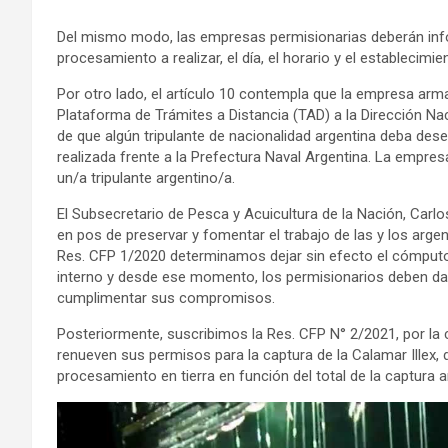
Del mismo modo, las empresas permisionarias deberán info
procesamiento a realizar, el día, el horario y el establecimi
Por otro lado, el artículo 10 contempla que la empresa ar
Plataforma de Trámites a Distancia (TAD) a la Dirección Na
de que algún tripulante de nacionalidad argentina deba des
realizada frente a la Prefectura Naval Argentina. La empre
un/a tripulante argentino/a.
El Subsecretario de Pesca y Acuicultura de la Nación, Car
en pos de preservar y fomentar el trabajo de las y los arge
Res. CFP 1/2020 determinamos dejar sin efecto el cómputo
interno y desde ese momento, los permisionarios deben dar
cumplimentar sus compromisos.
Posteriormente, suscribimos la Res. CFP N° 2/2021, por l
renueven sus permisos para la captura de la Calamar Illex
procesamiento en tierra en función del total de la captura a