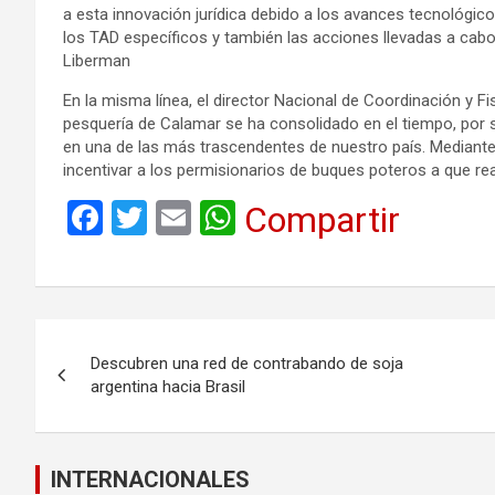
a esta innovación jurídica debido a los avances tecnológ
los TAD específicos y también las acciones llevadas a cabo e
Liberman
En la misma línea, el director Nacional de Coordinación y F
pesquería de Calamar se ha consolidado en el tiempo, por s
en una de las más trascendentes de nuestro país. Mediante
incentivar a los permisionarios de buques poteros a que rea
F
T
E
W
Compartir
a
wi
m
h
ce
tt
ail
at
b
er
s
Navegación
o
A
Descubren una red de contrabando de soja
de
o
p
argentina hacia Brasil
k
p
entradas
INTERNACIONALES