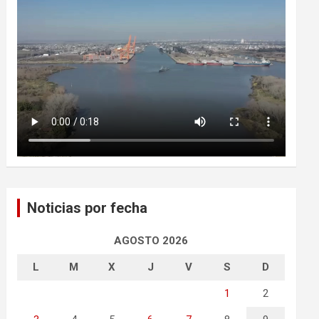
Noticias por fecha
AGOSTO 2026
L
M
X
J
V
S
D
1
2