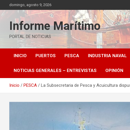
Saltar
domingo, agosto 9, 2026
al
contenido
Informe Marítimo
PORTAL DE NOTICIAS
INICIO
PUERTOS
PESCA
INDUSTRIA NAVAL
NOTICIAS GENERALES – ENTREVISTAS
OPINIÓN
Inicio
PESCA
La Subsecretaria de Pesca y Acuicultura disp