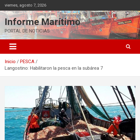
Saltar
viernes, agosto 7, 2026
al
contenido
Informe Marítimo
PORTAL DE NOTICIAS
Inicio
PESCA
Langostino: Habilitaron la pesca en la subárea 7