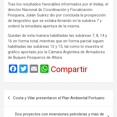
Tras los resultados favorables informados por el Inidep, el
director Nacional de Coordinación y Fiscalización
Pesquera, Julián Suárez dio por concluida la prospección
de langostino que se estaba llevando en la subárea 7 y
ordenó la inmediata apertura de la misma.
Quedan de esta manera habilitadas las subáreas 7, 8, 14 y
16 en forma total, mientras que en forma parcial siguen
habilitadas las subáreas 12 y 15, tal como lo muestra el
gráfico aportado por la Cámara Argentina de Armadores
de Buques Pesqueros de Altura.
F
T
E
W
Compartir
a
wi
m
h
ce
tt
ail
at
b
er
s
Navegación
Costa y Vilar presentaron el Plan Ambiental Portuario
o
A
de
o
p
entradas
Dos proyectos con inversiones petroleras y mas de